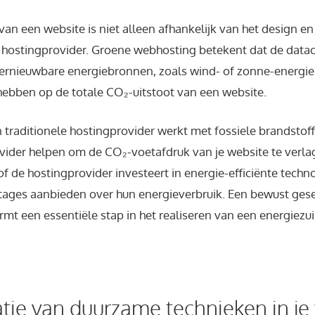
van een website is niet alleen afhankelijk van het design e
 hostingprovider. Groene webhosting betekent dat de data
rnieuwbare energiebronnen, zoals wind- of zonne-energie.
hebben op de totale CO₂-uitstoot van een website.
n traditionele hostingprovider werkt met fossiele brandstof
ider helpen om de CO₂-voetafdruk van je website te verlag
 de hostingprovider investeert in energie-efficiënte techno
tages aanbieden over hun energieverbruik. Een bewust ges
mt een essentiële stap in het realiseren van een energiezu
ie van duurzame technieken in je