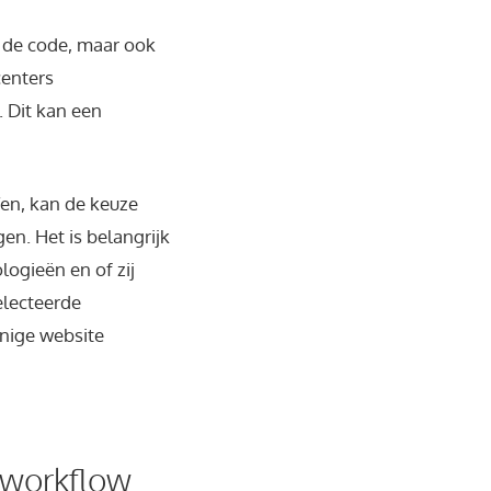
n de code, maar ook
centers
 Dit kan een
fen, kan de keuze
en. Het is belangrijk
logieën en of zij
electeerde
inige website
 workflow