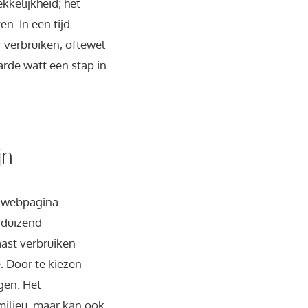
kkelijkheid; het
n. In een tijd
 verbruiken, oftewel
aarde watt een stap in
jn
d webpagina
dduizend
aast verbruiken
 Door te kiezen
gen. Het
milieu, maar kan ook