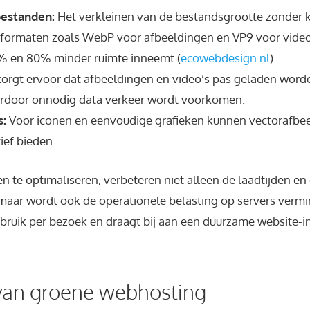
bestanden:
Het verkleinen van de bestandsgrootte zonder kw
 formaten zoals WebP voor afbeeldingen en VP9 voor video
% en 80% minder ruimte inneemt (
ecowebdesign.nl
).
zorgt ervoor dat afbeeldingen en video’s pas geladen word
rdoor onnodig data verkeer wordt voorkomen.
s:
Voor iconen en eenvoudige grafieken kunnen vectorafbe
tief bieden.
te optimaliseren, verbeteren niet alleen de laadtijden en
maar wordt ook de operationele belasting op servers vermind
bruik per bezoek en draagt bij aan een duurzame website-in
 van groene webhosting