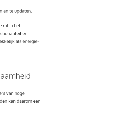
n en te updaten.
 rol in het
tionaliteit en
kelijk als energie-
rzaamheid
ers van hoge
anden kan daarom een