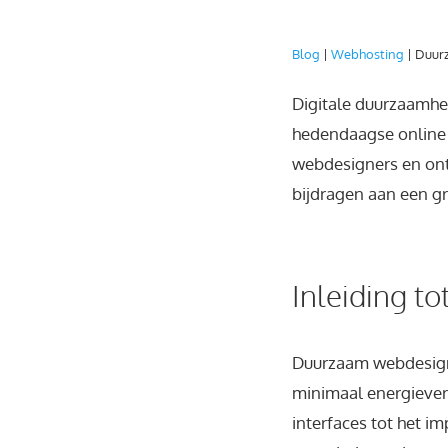
Blog
|
Webhosting
|
Duurz
Digitale duurzaamhei
hedendaagse online 
webdesigners en ont
bijdragen aan een g
Inleiding t
Duurzaam webdesign 
minimaal energieverb
interfaces tot het i