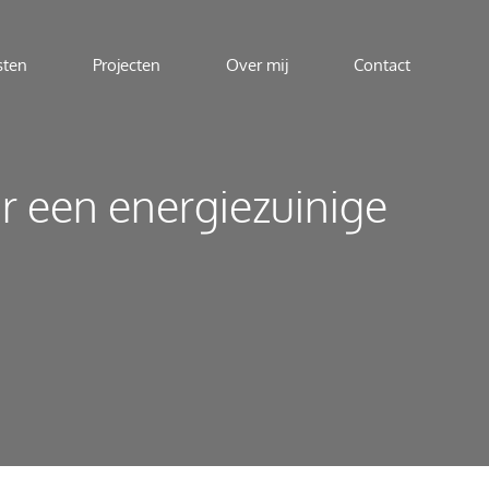
sten
Projecten
Over mij
Contact
 een energiezuinige