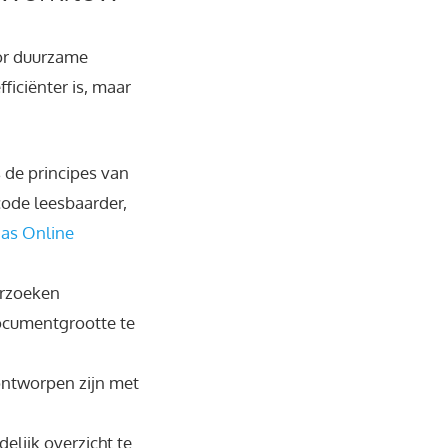
oor duurzame
ficiënter is, maar
:
 de principes van
code leesbaarder,
as Online
erzoeken
ocumentgrootte te
ontworpen zijn met
delijk overzicht te