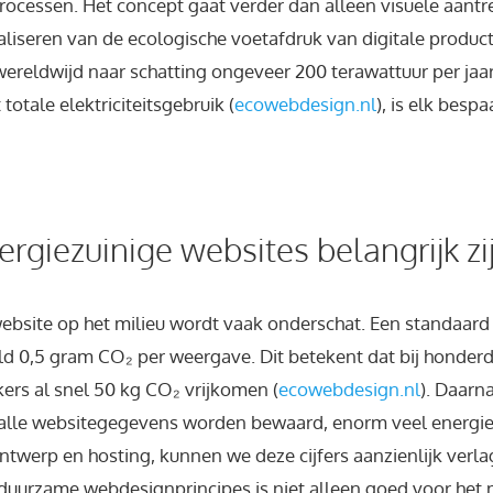
rocessen. Het concept gaat verder dan alleen visuele aantre
liseren van de ecologische voetafdruk van digitale producte
ereldwijd naar schatting ongeveer 200 terawattuur per jaar
otale elektriciteitsgebruik (
ecowebdesign.nl
), is elk besp
giezuinige websites belangrijk zi
ebsite op het milieu wordt vaak onderschat. Een standaar
d 0,5 gram CO₂ per weergave. Dit betekent dat bij honder
ers al snel 50 kg CO₂ vrijkomen (
ecowebdesign.nl
). Daarn
 alle websitegegevens worden bewaard, enorm veel energie.
ntwerp en hosting, kunnen we deze cijfers aanzienlijk verla
uurzame webdesignprincipes is niet alleen goed voor het 