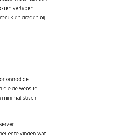
osten verlagen.
bruik en dragen bij
oor onnodige
a die de website
n minimalistisch
erver.
neller te vinden wat