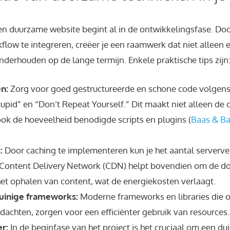
een duurzame website begint al in de ontwikkelingsfase. D
flow te integreren, creëer je een raamwerk dat niet alleen ef
nderhouden op de lange termijn. Enkele praktische tips zijn
n:
Zorg voor goed gestructureerde en schone code volgens
tupid” en “Don’t Repeat Yourself.” Dit maakt niet alleen de 
ok de hoeveelheid benodigde scripts en plugins (
Baas & Ba
:
Door caching te implementeren kun je het aantal serverv
 Content Delivery Network (CDN) helpt bovendien om de d
het ophalen van content, wat de energiekosten verlaagt.
uinige frameworks:
Moderne frameworks en libraries die 
achten, zorgen voor een efficiënter gebruik van resources.
er:
In de beginfase van het project is het cruciaal om een dui