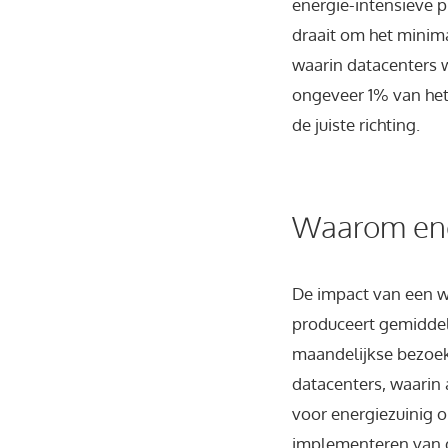
energie-intensieve p
draait om het minima
waarin datacenters w
ongeveer 1% van het t
de juiste richting.
Waarom ener
De impact van een w
produceert gemiddel
maandelijkse bezoek
datacenters, waarin
voor energiezuinig o
implementeren van d